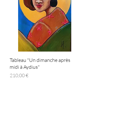
Aperçu rapide
Tableau "Un dimanche après
midi à Aydius"
Prix
210,00 €