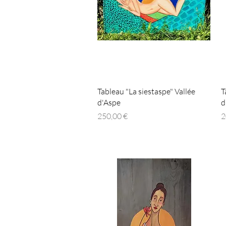
Aperçu rapide
Tableau "La siestaspe" Vallée
T
d'Aspe
d
Prix
P
250,00 €
2