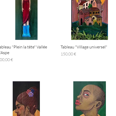
Aperçu rapide
Aperçu rapide
ableau "Plein la tête" Vallée
Tableau "Village universel"
'Aspe
Prix
150,00 €
rix
00,00 €