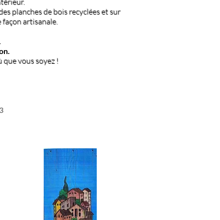
térieur.
 des planches de bois recyclées et sur
 façon artisanale.
.
on.
 que vous soyez !
3