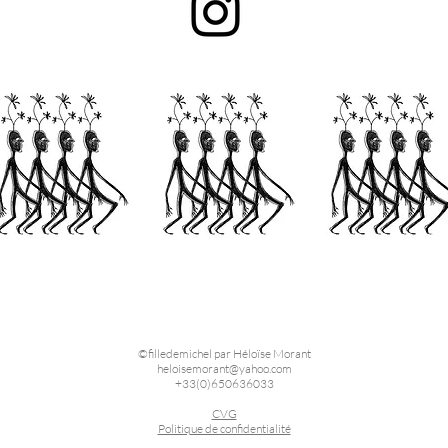
©filledemichel par Héloïse Morant
heloisemorant@yahoo.com
+33(0)650636033
CVG
Politique de confidentialité