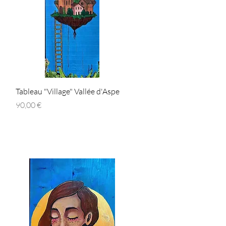
Aperçu rapide
Tableau "Village" Vallée d'Aspe
Prix
90,00 €