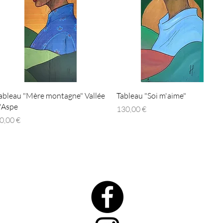
Aperçu rapide
Aperçu rapide
ableau "Mère montagne" Vallée
Tableau "Soi m'aime"
'Aspe
Prix
130,00 €
rix
0,00 €